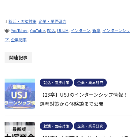
-
就活・面接対策
,
企業・業界研究
-
YouTuber
,
YouTube
,
就活
,
UUUM
,
インターン
,
新卒
,
インターンシッ
プ
,
企業記事
関連記事
就活・面接対策
企業・業界研究
【23卒】USJのインターンシップ情報！
選考対策から体験談まで公開
就活・面接対策
企業・業界研究