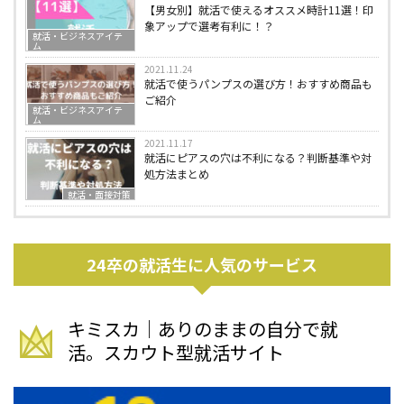
【男女別】就活で使えるオススメ時計11選！印
象アップで選考有利に！？
就活・ビジネスアイテ
ム
2021.11.24
就活で使うパンプスの選び方！おすすめ商品も
ご紹介
就活・ビジネスアイテ
ム
2021.11.17
就活にピアスの穴は不利になる？判断基準や対
処方法まとめ
就活・面接対策
24卒の就活生に人気のサービス
キミスカ｜ありのままの自分で就
活。スカウト型就活サイト