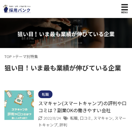
TOP
>
テーマ別特集
狙い目！いま最も業績が伸びている企業
転職
スマキャン(スマートキャンプ)の評判や口
コミは？副業OKの働きやすい会社
2022/8/24
転職
,
口コミ
,
スマキャン
,
スマー
トキャンプ
,
評判