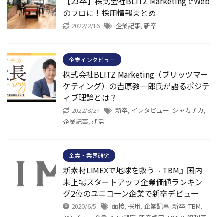
【23卒】株式会社BLITZ MarketingでWeb
のプロに！採用情報まとめ
2022/2/16
企業記事
,
新卒
企業インタビュー
株式会社BLITZ Marketing（ブリッツマー
ケティング）の吉原教一郎氏が語るポジテ
ィブ理論とは？
2022/8/24
新卒
,
インタビュー
,
シャカチカ
,
企業記事
,
就活
企業・業界研究
新素材LIMEXで地球を救う『TBM』国内
未上場スタートアップ企業価値ランキン
グ2位のユニコーン企業で新卒デビュー
2020/6/5
面接
,
採用
,
企業記事
,
新卒
,
TBM
,