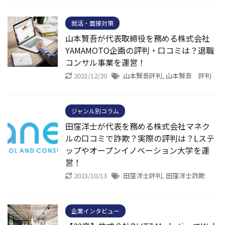
就活・面接対策
山本賢吾が代表取締役を務める株式会社
YAMAMOTO企画の評判・口コミは？退職
コンサル事業を運営！
2021/12/20
山本賢吾評判
,
山本賢吾 評判
ジャンル別コラム
田窪洋士が代表を務める株式会社マネク
ルの口コミで詐欺？実際の評判は？Lステ
ップやオープンイノベーション大学を運
営！
2023/10/13
田窪洋士評判
,
田窪洋士詐欺
企業インタビュー