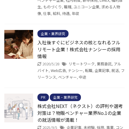
ベンチャー企業
,
社内制度
,
新卒採用
,
LIMEX
,
福利厚
生
,
ものづくり
,
職種
,
ユニコーン企業
,
求める人物
像
,
仕事
,
給料
,
待遇
,
年収
企業・業界研究
入社後すぐにビジネスの核となれるフル
リモート企業！株式会社ナンシーの採用
情報
2020/5/28
リモートワーク
,
業務委託
,
アル
バイト
,
Web広告
,
ナンシー
,
転職
,
企業記事
,
就活
,
フ
リーランス
,
ベンチャー
,
中途
PR
企業・業界研究
株式会社NEXT（ネクスト）の評判や選考
対策は？物販ベンチャー業界No.1の企業
の就活情報が満載！
2025/9/5
企業記事
,
未経験
,
採用
,
事業
,
コン