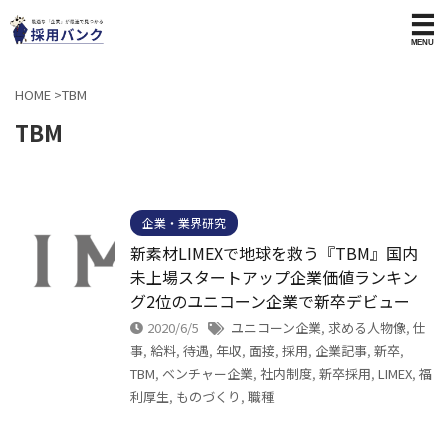
HOME
>
TBM
TBM
企業・業界研究
新素材LIMEXで地球を救う『TBM』国内
未上場スタートアップ企業価値ランキン
グ2位のユニコーン企業で新卒デビュー
2020/6/5
ユニコーン企業
,
求める人物像
,
仕
事
,
給料
,
待遇
,
年収
,
面接
,
採用
,
企業記事
,
新卒
,
TBM
,
ベンチャー企業
,
社内制度
,
新卒採用
,
LIMEX
,
福
利厚生
,
ものづくり
,
職種