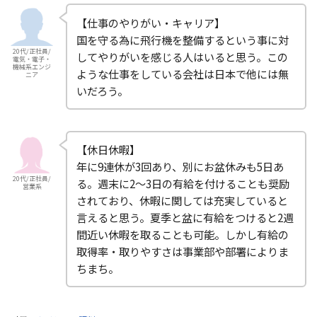
【仕事のやりがい・キャリア】
国を守る為に飛行機を整備するという事に対
20代/正社員/
してやりがいを感じる人はいると思う。この
電気・電子・
機械系エンジ
ような仕事をしている会社は日本で他には無
ニア
いだろう。
【休日休暇】
年に9連休が3回あり、別にお盆休みも5日あ
20代/正社員/
る。週末に2～3日の有給を付けることも奨励
営業系
されており、休暇に関しては充実していると
言えると思う。夏季と盆に有給をつけると2週
間近い休暇を取ることも可能。しかし有給の
取得率・取りやすさは事業部や部署によりま
ちまち。