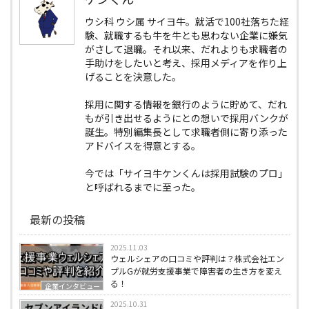
ウシ科 ウシ属 サイヨ牛。就活で100社落ちた経
験、就職するも牛を牛とも思わない企業に嫌気
がさして退職。それ以来、だれよりも求職者の
手助けをしたいと考え、採用メディアを作り上
げることを決意した。
採用に関する情報を銀行のように貯めて、だれ
もが引き出せるようにとの想いで採用バンクが
誕生。特別編集長として求職者側に寄り添った
アドバイスを得意とする。
今では「サイヨ牛ケンくんは採用試験のプロ」
と呼ばれるまでに至った。
最新の投稿
2025.11.03
ウェルシェアの口コミや評判は？株式会社エン
プルGが就労支援事業で障害者の生き方を変え
る！
企業インタビュー
2025.10.31