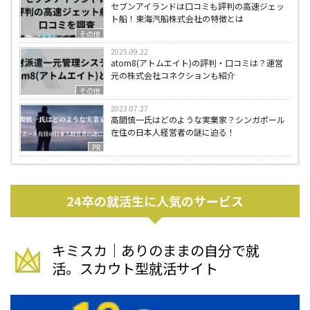
セブンアイランドは口コミも評判の高速ジェッ
ト船！東海汽船株式会社の特徴とは
その他
2025.09.22
atom8(アトムエイト)の評判・口コミは？運営
元の株式会社コネクションも紹介
その他
2023.07.27
高間慎一氏はどのような実業家？シンガポール
在住の日本人経営者の謎に迫る！
PR
24卒の就活生に人気のサービス
キミスカ｜ありのままの自分で就
活。スカウト型就活サイト