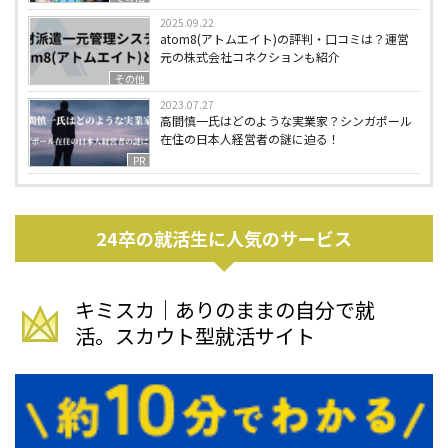
2025.09.22
atom8(アトムエイト)の評判・口コミは？運営
元の株式会社コネクションも紹介
その他
2023.07.27
高間慎一氏はどのような実業家？シンガポール
在住の日本人経営者の謎に迫る！
PR
24卒の就活生に人気のサービス
キミスカ｜ありのままの自分で就
活。スカウト型就活サイト