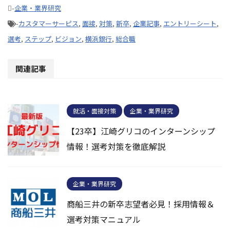
-
企業・業界研究
-
カスタマーサーピス
,
面接
,
対策
,
新卒
,
企業記事
,
エントリーシート
,
選考
,
ステップ
,
ビジョン
,
横浜銀行
,
総合職
関連記事
就活・面接対策
企業・業界研究
【23卒】江崎グリコのインターンシップ
情報！選考対策を徹底解説
企業・業界研究
商船三井の新卒志望者必見！採用情報＆
選考対策マニュアル