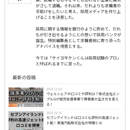
がさして退職。それ以来、だれよりも求職者の
手助けをしたいと考え、採用メディアを作り上
げることを決意した。
採用に関する情報を銀行のように貯めて、だれ
もが引き出せるようにとの想いで採用バンクが
誕生。特別編集長として求職者側に寄り添った
アドバイスを得意とする。
今では「サイヨ牛ケンくんは採用試験のプロ」
と呼ばれるまでに至った。
最新の投稿
2025.11.03
ウェルシェアの口コミや評判は？株式会社エン
プルGが就労支援事業で障害者の生き方を変え
る！
企業インタビュー
2025.10.31
セブンアイランドは口コミも評判の高速ジェッ
ト船！東海汽船株式会社の特徴とは
その他