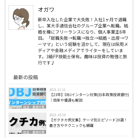
オガワ
新卒入社した企業で大失敗！入社1ヶ月で退職
し、某大手通信会社のグループ企業へ転職。結
婚を機にフリーランスになり、個人事業主6年
目。「就職失敗→転職→独立→結婚・出産→ワ
ーママ」という経験を活かして、現在は採用メ
ディアや金融メディアでライターをしていま
す。3級FP技能士保有。趣味は投資の勉強と旅
行です♪
最新の投稿
2021.11.11
【23卒】DBJインターン対策(日本政策投資銀行)
｜倍率や優遇も解説
就活・面接対策
2021.10.10
【ガクチカ例文集】テーマ別エピソード20選！
書き方やテクニックも網羅
就活・面接対策