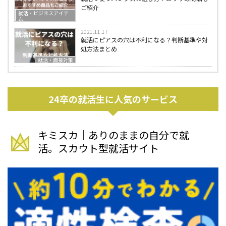
ご紹介
就活・ビジネスアイテ
ム
2021.11.17
就活にピアスの穴は不利になる？判断基準や対
処方法まとめ
就活・面接対策
24卒の就活生に人気のサービス
キミスカ｜ありのままの自分で就
活。スカウト型就活サイト