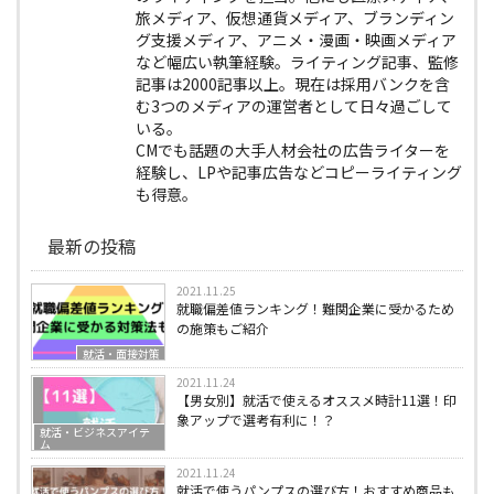
旅メディア、仮想通貨メディア、ブランディン
グ支援メディア、アニメ・漫画・映画メディア
など幅広い執筆経験。ライティング記事、監修
記事は2000記事以上。現在は採用バンクを含
む3つのメディアの運営者として日々過ごして
いる。
CMでも話題の大手人材会社の広告ライターを
経験し、LPや記事広告などコピーライティング
も得意。
最新の投稿
2021.11.25
就職偏差値ランキング！難関企業に受かるため
の施策もご紹介
就活・面接対策
2021.11.24
【男女別】就活で使えるオススメ時計11選！印
象アップで選考有利に！？
就活・ビジネスアイテ
ム
2021.11.24
就活で使うパンプスの選び方！おすすめ商品も