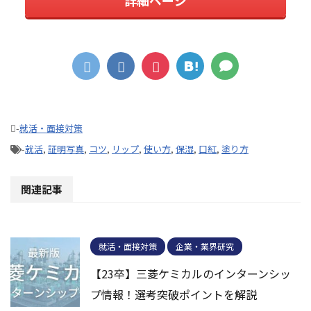
詳細ページ
-
就活・面接対策
-
就活
,
証明写真
,
コツ
,
リップ
,
使い方
,
保湿
,
口紅
,
塗り方
関連記事
就活・面接対策
企業・業界研究
【23卒】三菱ケミカルのインターンシッ
プ情報！選考突破ポイントを解説