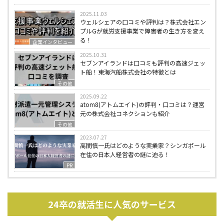
2025.11.03
ウェルシェアの口コミや評判は？株式会社エン
プルGが就労支援事業で障害者の生き方を変え
る！
企業インタビュー
2025.10.31
セブンアイランドは口コミも評判の高速ジェッ
ト船！東海汽船株式会社の特徴とは
その他
2025.09.22
atom8(アトムエイト)の評判・口コミは？運営
元の株式会社コネクションも紹介
その他
2023.07.27
高間慎一氏はどのような実業家？シンガポール
在住の日本人経営者の謎に迫る！
PR
24卒の就活生に人気のサービス