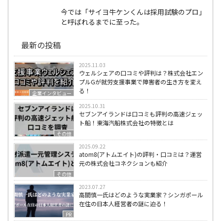
今では「サイヨ牛ケンくんは採用試験のプロ」
と呼ばれるまでに至った。
最新の投稿
2025.11.03
ウェルシェアの口コミや評判は？株式会社エン
プルGが就労支援事業で障害者の生き方を変え
る！
企業インタビュー
2025.10.31
セブンアイランドは口コミも評判の高速ジェッ
ト船！東海汽船株式会社の特徴とは
その他
2025.09.22
atom8(アトムエイト)の評判・口コミは？運営
元の株式会社コネクションも紹介
その他
2023.07.27
高間慎一氏はどのような実業家？シンガポール
在住の日本人経営者の謎に迫る！
PR