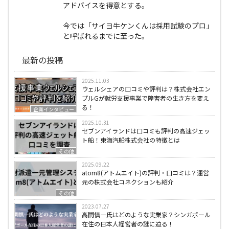
アドバイスを得意とする。
今では「サイヨ牛ケンくんは採用試験のプロ」
と呼ばれるまでに至った。
最新の投稿
2025.11.03
ウェルシェアの口コミや評判は？株式会社エン
プルGが就労支援事業で障害者の生き方を変え
る！
企業インタビュー
2025.10.31
セブンアイランドは口コミも評判の高速ジェッ
ト船！東海汽船株式会社の特徴とは
その他
2025.09.22
atom8(アトムエイト)の評判・口コミは？運営
元の株式会社コネクションも紹介
その他
2023.07.27
高間慎一氏はどのような実業家？シンガポール
在住の日本人経営者の謎に迫る！