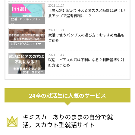
2021.11.24
【男女別】就活で使えるオススメ時計11選！印
象アップで選考有利に！？
就活・ビジネスアイテ
ム
2021.11.24
就活で使うパンプスの選び方！おすすめ商品も
ご紹介
就活・ビジネスアイテ
ム
2021.11.17
就活にピアスの穴は不利になる？判断基準や対
処方法まとめ
就活・面接対策
24卒の就活生に人気のサービス
キミスカ｜ありのままの自分で就
活。スカウト型就活サイト