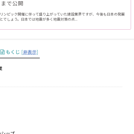
談まで公開
リンピック開催に伴って盛り上がっていた建設業界ですが、今後も日本の発展
とでしょう。日本では地震が多く地震対策の点...
もくじ
[
非表示
]
業
ンシップ