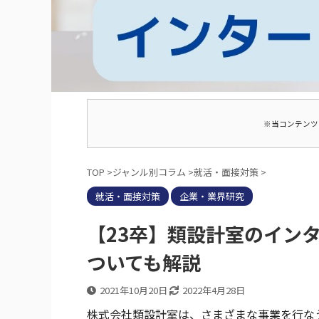
※当コンテンツ
TOP
>
ジャンル別コラム
>
就活・面接対策
>
就活・面接対策
企業・業界研究
【23卒】類設計室のイン
ついても解説
2021年10月20日
2022年4月28日
株式会社類設計室は、さまざまな事業を行な