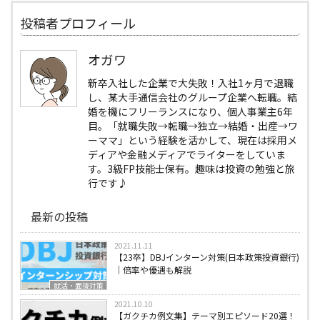
投稿者プロフィール
オガワ
新卒入社した企業で大失敗！入社1ヶ月で退職
し、某大手通信会社のグループ企業へ転職。結
婚を機にフリーランスになり、個人事業主6年
目。「就職失敗→転職→独立→結婚・出産→ワ
ーママ」という経験を活かして、現在は採用メ
ディアや金融メディアでライターをしていま
す。3級FP技能士保有。趣味は投資の勉強と旅
行です♪
最新の投稿
2021.11.11
【23卒】DBJインターン対策(日本政策投資銀行)
｜倍率や優遇も解説
就活・面接対策
2021.10.10
【ガクチカ例文集】テーマ別エピソード20選！