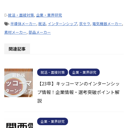
-
就活・面接対策
,
企業・業界研究
-
半導体メーカー
,
就活
,
インターンシップ
,
京セラ
,
電気機器メーカー
,
素材メーカー
,
部品メーカー
関連記事
就活・面接対策
企業・業界研究
【23卒】キッコーマンのインターンシッ
プ情報！企業情報・選考突破ポイント解
説
企業・業界研究