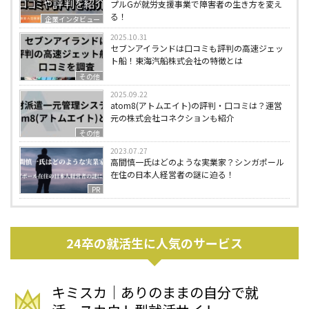
プルGが就労支援事業で障害者の生き方を変え
る！
企業インタビュー
2025.10.31
セブンアイランドは口コミも評判の高速ジェッ
ト船！東海汽船株式会社の特徴とは
その他
2025.09.22
atom8(アトムエイト)の評判・口コミは？運営
元の株式会社コネクションも紹介
その他
2023.07.27
高間慎一氏はどのような実業家？シンガポール
在住の日本人経営者の謎に迫る！
PR
24卒の就活生に人気のサービス
キミスカ｜ありのままの自分で就