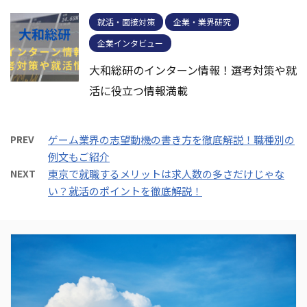
就活・面接対策
企業・業界研究
企業インタビュー
大和総研のインターン情報！選考対策や就
活に役立つ情報満載
PREV
ゲーム業界の志望動機の書き方を徹底解説！職種別の
例文もご紹介
NEXT
東京で就職するメリットは求人数の多さだけじゃな
い？就活のポイントを徹底解説！