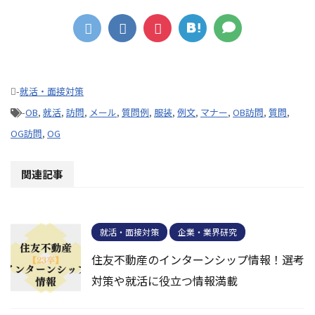
-
就活・面接対策
-
OB
,
就活
,
訪問
,
メール
,
質問例
,
服装
,
例文
,
マナー
,
OB訪問
,
質問
,
OG訪問
,
OG
関連記事
就活・面接対策
企業・業界研究
住友不動産のインターンシップ情報！選考
対策や就活に役立つ情報満載