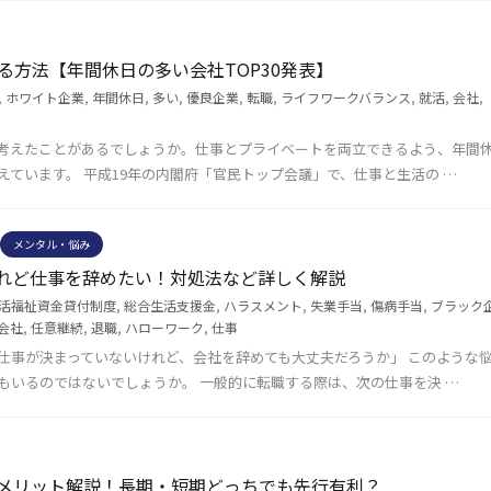
る方法【年間休日の多い会社TOP30発表】
,
ホワイト企業
,
年間休日
,
多い
,
優良企業
,
転職
,
ライフワークバランス
,
就活
,
会社
,
考えたことがあるでしょうか。仕事とプライベートを両立できるよう、年間
ています。 平成19年の内閣府「官民トップ会議」で、仕事と生活の …
メンタル・悩み
れど仕事を辞めたい！対処法など詳しく解説
活福祉資金貸付制度
,
総合生活支援金
,
ハラスメント
,
失業手当
,
傷病手当
,
ブラック
会社
,
任意継続
,
退職
,
ハローワーク
,
仕事
仕事が決まっていないけれど、会社を辞めても大丈夫だろうか」 このような
もいるのではないでしょうか。 一般的に転職する際は、次の仕事を決 …
メリット解説！長期・短期どっちでも先行有利？