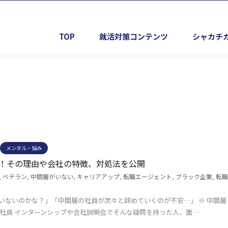
TOP
就活対策コンテンツ
シャカチ
メンタル・悩み
！その理由や会社の特徴、対処法を公開
,
ベテラン
,
中間層がいない
,
キャリアアップ
,
転職エージェント
,
ブラック企業
,
転職
いないのかな？」「中間層の社員が次々と辞めていくのが不安…」 ※ 中間層
の社員 インターンシップや会社説明会でそんな疑問を持った人、面 …