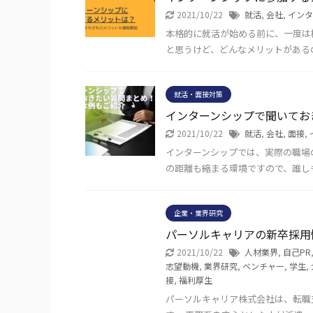
2021/10/22
就活
,
会社
,
インタ
本格的に就活が始める前に、一度は
と思うけど、どんなメリットがある
就活・面接対策
インターンシップで聞いてお
2021/10/22
就活
,
会社
,
面接
,
インターンシップでは、実際の職場
の距離も縮まる環境ですので、誰し
企業・業界研究
パーソルキャリアの新卒採用
2021/10/22
人材業界
,
自己PR
志望動機
,
業界研究
,
ベンチャー
,
学生
,
接
,
福利厚生
パーソルキャリア株式会社は、転職