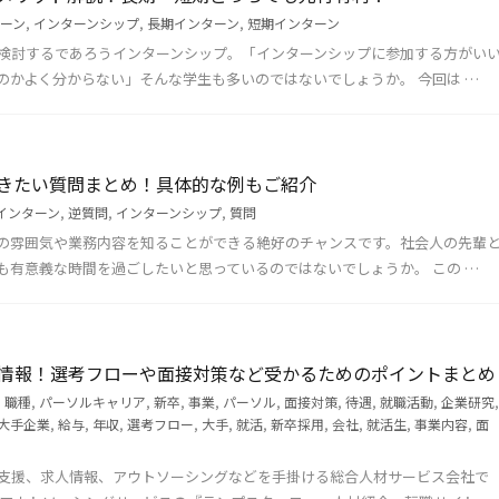
ーン
,
インターンシップ
,
長期インターン
,
短期インターン
検討するであろうインターンシップ。「インターンシップに参加する方がい
のかよく分からない」そんな学生も多いのではないでしょうか。 今回は …
きたい質問まとめ！具体的な例もご紹介
インターン
,
逆質問
,
インターンシップ
,
質問
の雰囲気や業務内容を知ることができる絶好のチャンスです。社会人の先輩
も有意義な時間を過ごしたいと思っているのではないでしょうか。 この …
情報！選考フローや面接対策など受かるためのポイントまとめ
,
職種
,
パーソルキャリア
,
新卒
,
事業
,
パーソル
,
面接対策
,
待遇
,
就職活動
,
企業研究
,
大手企業
,
給与
,
年収
,
選考フロー
,
大手
,
就活
,
新卒採用
,
会社
,
就活生
,
事業内容
,
面
支援、求人情報、アウトソーシングなどを手掛ける総合人材サービス会社で