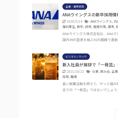
企業・業界研究
ANAウイングスの新卒採用
2020/5/14
ANAウイングス
,
内
福利厚生
,
新卒
,
研修
,
面接対策
,
選考
,
ANAウイングス株式会社は、ANA
国内49の空港を結ぶ92の路線で運
ビジネスノウハウ
新入社員が挨拶で「一発芸」
2021/10/22
仕事
,
飲み会
,
企業
採用
,
職場
長い就職活動を終えて、やっと掴み
会での『一発芸』ではないでしょう