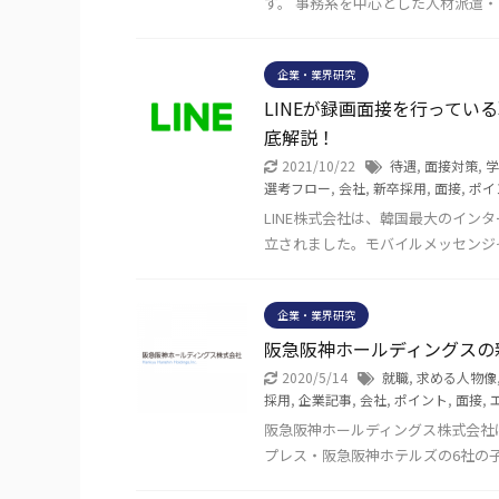
す。 事務系を中心とした人材派遣
企業・業界研究
LINEが録画面接を行って
底解説！
2021/10/22
待遇
,
面接対策
,
学
選考フロー
,
会社
,
新卒採用
,
面接
,
ポイ
LINE株式会社は、韓国最大のイン
立されました。モバイルメッセンジャ
企業・業界研究
阪急阪神ホールディングスの
2020/5/14
就職
,
求める人物像
採用
,
企業記事
,
会社
,
ポイント
,
面接
,
阪急阪神ホールディングス株式会社
プレス・阪急阪神ホテルズの6社の