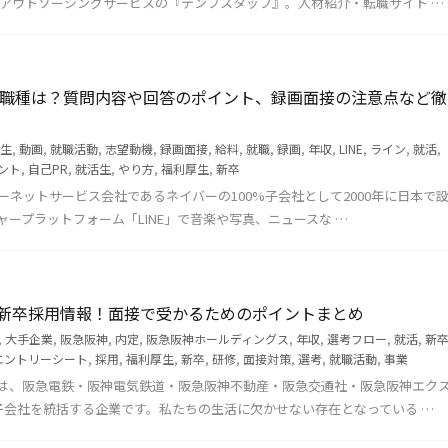
・アウトソーシングサービスの『テンプスタッフ』。人材紹介・転職サイト …
いる職種は？質問内容や回答のポイント、録画面接の注意点など徹
生
,
動画
,
就職活動
,
志望動機
,
録画面接
,
給料
,
就職
,
録画
,
年収
,
LINE
,
ライン
,
就活
,
ント
,
自己PR
,
就活生
,
やり方
,
福利厚生
,
新卒
ターネットサービス会社であるネイバーの100%子会社として2000年に日本で
ープラットフォーム「LINE」で音楽や写真、ニュースな …
新卒採用情報！面接で受かるためのポイントまとめ
,
大手企業
,
阪急阪神
,
内定
,
阪急阪神ホールディングス
,
年収
,
選考フロー
,
就活
,
新
エントリーシート
,
採用
,
福利厚生
,
新卒
,
研修
,
面接対策
,
選考
,
就職活動
,
事業
は、阪急電鉄・阪神電気鉄道・阪急阪神不動産・阪急交通社・阪急阪神エク
子会社を統括する企業です。私たちの生活に欠かせない存在となっている …