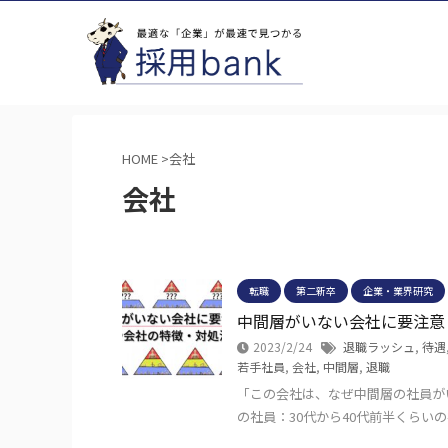
HOME
>
会社
会社
転職
第二新卒
企業・業界研究
中間層がいない会社に要注意
2023/2/24
退職ラッシュ
,
待遇
若手社員
,
会社
,
中間層
,
退職
「この会社は、なぜ中間層の社員が
の社員：30代から40代前半くらい