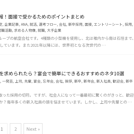
情報！面接で受かるためのポイントまとめ
定
,
企業記事
,
ANA
,
就活
,
選考フロー
,
会社
,
新卒採用
,
面接
,
エントリーシート
,
採用
,
就職活動
,
求める人物像
,
就職
,
大手企業
グループの航空会社です。4種類の小型機を使用し、北は稚内から南は石垣まで
航しています。また2021年以降には、世界初となる次世代の …
を求められたら？宴会で簡単にできるおすすめのネタ10選
,
一発芸
,
上司
,
先輩
,
宴会
,
忘年会
,
会社
,
挨拶
,
新卒
,
新年会
,
新入社員
,
歓迎会
,
新卒
取った採用の切符。ですが、社会人になって一番最初に驚くのがきっと、歓迎
か？毎年多くの新入社員の頭を悩ませています。しかし、上司や先輩との …
1
2
Next »