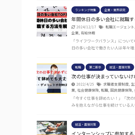
ランキング特集
企業・業界研究
年間休日の多い会社に就職す
2024/12/17
転職エージェント
企業
,
有給休暇
「ライフワークバランス」について
日の多い会社で働きたい人は年々増え
転職
第二新卒
就活・面接対策
次の仕事が決まっていないけ
2022/4/25
求職者支援制度
,
生
業
,
社会健康保険
,
転職
,
国民健康保険
,
「今すぐ仕事を辞めたい！」「次の
みを抱えながら仕事を続けている人
就活・面接対策
インターンシップに参加する