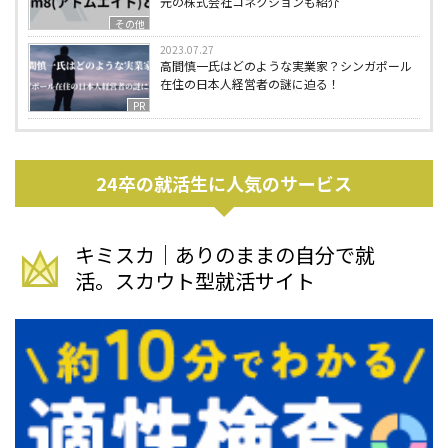
元の株式会社コネクションも紹介
その他
2023.07.27
高間慎一氏はどのような実業家？シンガポール
在住の日本人経営者の謎に迫る！
PR
24卒の就活生に人気のサービス
キミスカ｜ありのままの自分で就
活。スカウト型就活サイト