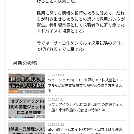
げることを決意した。
採用に関する情報を銀行のように貯めて、だれ
もが引き出せるようにとの想いで採用バンクが
誕生。特別編集長として求職者側に寄り添った
アドバイスを得意とする。
今では「サイヨ牛ケンくんは採用試験のプロ」
と呼ばれるまでに至った。
最新の投稿
2025.11.03
ウェルシェアの口コミや評判は？株式会社エン
プルGが就労支援事業で障害者の生き方を変え
る！
企業インタビュー
2025.10.31
セブンアイランドは口コミも評判の高速ジェッ
ト船！東海汽船株式会社の特徴とは
その他
2025.09.22
atom8(アトムエイト)の評判・口コミは？運営