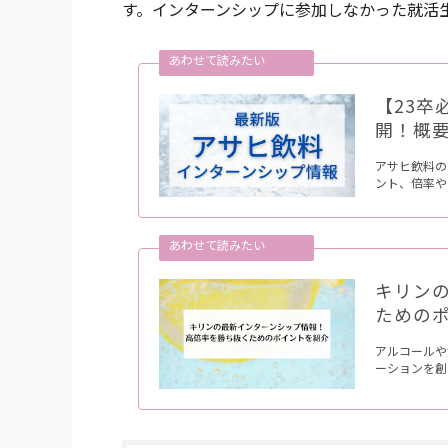
す。インターンシップに参加しなかった就活
【23
開！概
アサヒ飲料の
ント、倍率や
キリン
ための
アルコールや
ーションを創