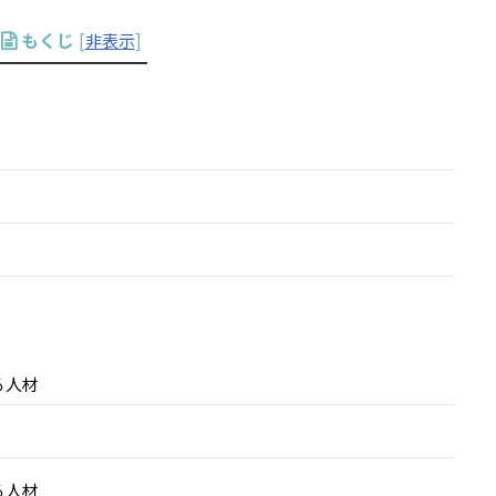
もくじ
[
非表示
]
る人材
る人材