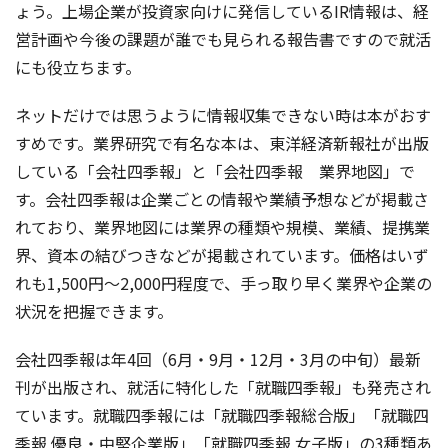
ょう。上場企業が投資家向けに発信しているIR情報は、経
営計画や今後の課題が誰でも見られる報告書ですので就活
にも役立ちます。
ネットだけでは思うように情報収集できない時は本がおす
すめです。業界研究で有名な本は、東洋経済新報社が出版
している「会社四季報」と「会社四季報 業界地図」で
す。会社四季報は企業ごとの情報や業績予想などが掲載さ
れており、業界地図には業界の種類や規模、業績、提携業
界、資本の結びつきなどが掲載されています。価格はいず
れも1,500円〜2,000円程度で、手っ取り早く業界や企業の
状況を把握できます。
会社四季報は年4回（6月・9月・12月・3月の中旬）最新
刊が出版され、就活に特化した「就職四季報」も発売され
ています。就職四季報には「就職四季報総合版」「就職四
季報 優良・中堅企業版」「就職四季報 女子版」の3種類あ