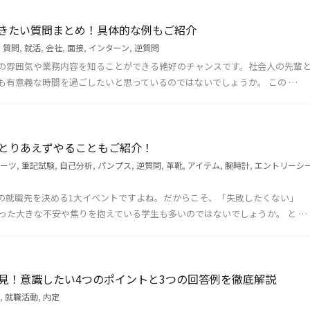
きたい質問まとめ！具体的な例もご紹介
,
質問
,
就活
,
会社
,
面接
,
インターン
,
逆質問
の雰囲気や業務内容を知ることができる絶好のチャンスです。社会人の先輩
も有意義な時間を過ごしたいと思っているのではないでしょうか。 この …
とりあえずやることもご紹介！
ーツ
,
筆記試験
,
自己分析
,
パンプス
,
逆質問
,
革靴
,
アイテム
,
腕時計
,
エントリーシ
の就職先を決める1大イベントですよね。だからこそ、「失敗したくない」
った大きな不安や焦りを抱えている学生も多いのではないでしょうか。 と …
見！意識したい4つのポイントと3つの回答例を徹底解説
,
就職活動
,
内定