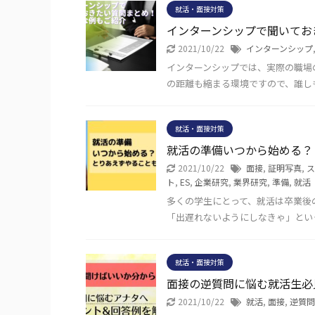
就活・面接対策
インターンシップで聞いてお
2021/10/22
インターンシップ
インターンシップでは、実際の職場
の距離も縮まる環境ですので、誰し
就活・面接対策
就活の準備いつから始める？
2021/10/22
面接
,
証明写真
,
ス
ト
,
ES
,
企業研究
,
業界研究
,
準備
,
就活
多くの学生にとって、就活は卒業後
「出遅れないようにしなきゃ」とい
就活・面接対策
面接の逆質問に悩む就活生必
2021/10/22
就活
,
面接
,
逆質問