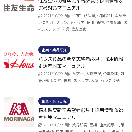
住友生命の新卒志望者必見！採用情報＆
選考対策マニュアル
2021/10/22
住友生命保険
,
保険会社
,
薦めた
い会社
,
ビジョン
,
キャリア
,
採用
,
新卒
,
企業記事
,
選
考
,
ステップ
,
営業
,
住友生命
企業・業界研究
ハウス食品の新卒志望者必見！採用情報
＆選考対策マニュアル
2021/10/22
食文化
,
人物重視
,
企業記事
,
対
策
,
採用
,
新卒
,
選考
,
ステップ
,
人気
,
ハウス食品
企業・業界研究
森永製菓新卒希望者必見！採用情報＆選
考対策マニュアル
2021/10/22
業界研究
,
面接
,
企業記事
,
対策
,
自己分析
,
採用
,
新卒
,
エントリーシート
,
ステップ
,