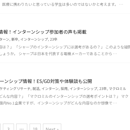
。医療に携わりたいと思っている学生は多いのではないかと考えます。 …
情報！インターンシップ参加者の声も掲載
ターン
,
新卒
,
インターンシップ
,
23卒
容は？」 「シャープのインターンシップには選考があるの？」 このような疑
しょうか。 シャープは日本を代表する電機メーカーであることから …
ーンシップ情報！ES/GD対策や体験談も公開
ケティングリサーチ
,
就活
,
インターン
,
採用
,
インターンシップ
,
23卒
,
マクロミル
どんな内容？」 「マクロミルのインターンシップの選考ポイントは？」 マク
内No.1企業ですが、インターンシップがどんな内容なのか想像で …
3
…
18
Next »