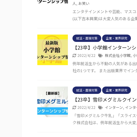
人
,
お笑い
エンタテインメントや芸能、マスコ
(以下吉本興業)は大変人気のある企
就活・面接対策
企業・業界研究
【23卒】小学館インターン
2022/4/22
株式会社小学館
,
小
例年就活生から不動の人気がある出
社の1つです。 また出版業界でイ
就活・面接対策
企業・業界研究
【23卒】雪印メグミルクイ
2022/4/22
インターン
,
インタ
「雪印メグミルク牛乳」「スライス
ク株式会社は、例年就活生から大変人