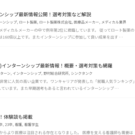
ーンシップ最新情報公開！選考対策など解説
ーンシップ
,
ロート製薬
,
ロート製薬株式会社
,
医療品メーカー
,
メディカル業界
メディカルメーカーの中で例年第2位に君臨しています。 従ってロート製薬の
160倍以上です。またインターンシップに参加して良い成果を出す …
RI)インターンシップ最新情報！概要・選考対策も網羅
ターン
,
インターンシップ
,
野村総合研究所
,
シンクタンク
生に非常に人気の高い企業です。ワンキャリアが発表した「就職人気ランキング
しています。また早期選考もあると言われているインターンシップ …
！体験談も掲載
卒
,
23卒
,
看護
,
看護学生
からより医療は注目される存在となりました。 医療を支える看護師も需要は