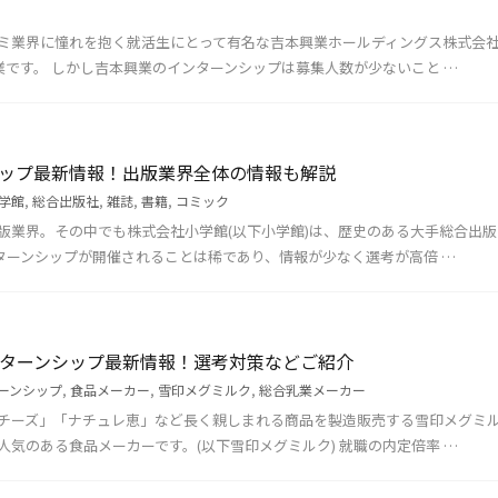
ミ業界に憧れを抱く就活生にとって有名な吉本興業ホールディングス株式会
業です。 しかし吉本興業のインターンシップは募集人数が少ないこと …
シップ最新情報！出版業界全体の情報も解説
学館
,
総合出版社
,
雑誌
,
書籍
,
コミック
版業界。その中でも株式会社小学館(以下小学館)は、歴史のある大手総合出版
ンターンシップが開催されることは稀であり、情報が少なく選考が高倍 …
ンターンシップ最新情報！選考対策などご紹介
ーンシップ
,
食品メーカー
,
雪印メグミルク
,
総合乳業メーカー
チーズ」「ナチュレ恵」など長く親しまれる商品を製造販売する雪印メグミ
気のある食品メーカーです。(以下雪印メグミルク) 就職の内定倍率 …