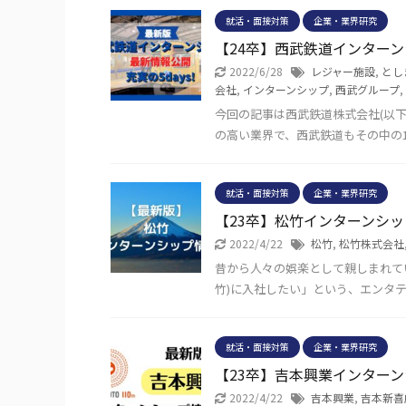
就活・面接対策
企業・業界研究
【24卒】西武鉄道インター
2022/6/28
レジャー施設
,
とし
会社
,
インターンシップ
,
西武グループ
,
今回の記事は西武鉄道株式会社(以
の高い業界で、西武鉄道もその中の
就活・面接対策
企業・業界研究
【23卒】松竹インターンシ
2022/4/22
松竹
,
松竹株式会社
昔から人々の娯楽として親しまれて
竹)に入社したい」という、エンタテ
就活・面接対策
企業・業界研究
【23卒】吉本興業インター
2022/4/22
吉本興業
,
吉本新喜