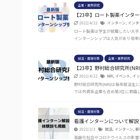
企業・業界研究
【23卒】ロート製薬インタ
2022/4/22
インターン
,
インタ
ロート製薬は学生が就職したい大手
インターンシップは人気があり倍率は
就活・面接対策
企業・業界研究
【23卒】野村総合研究所(N
2022/4/22
NRI
,
イベント
,
イン
野村総合研究所(NRI)は毎年就活
では外資系企業も含め第3位に君臨
就活・面接対策
看護インターンについて解説
2022/2/3
就活
,
インターン
,
新
高齢化社会やコロナウイルスの影響