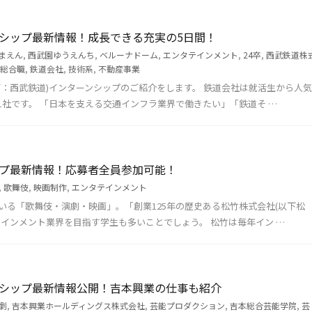
ンシップ最新情報！成長できる充実の5日間！
まえん
,
西武園ゆうえんち
,
ベルーナドーム
,
エンタテインメント
,
24卒
,
西武鉄道株
総合職
,
鉄道会社
,
技術系
,
不動産事業
下：西武鉄道)インターンシップのご紹介をします。 鉄道会社は就活生から人気
1社です。 「日本を支える交通インフラ業界で働きたい」「鉄道そ …
ップ最新情報！応募者全員参加可能！
,
歌舞伎
,
映画制作
,
エンタテインメント
いる「歌舞伎・演劇・映画」。「創業125年の歴史ある松竹株式会社(以下松
インメント業界を目指す学生も多いことでしょう。 松竹は毎年イン …
ンシップ最新情報公開！吉本興業の仕事も紹介
劇
,
吉本興業ホールディングス株式会社
,
芸能プロダクション
,
吉本総合芸能学院
,
芸