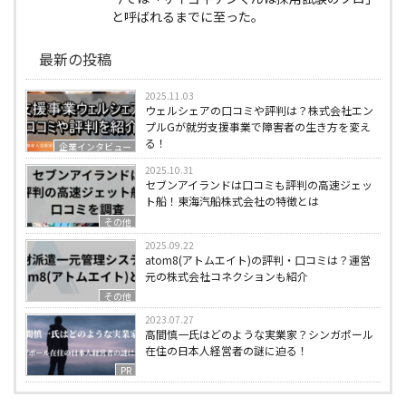
と呼ばれるまでに至った。
最新の投稿
2025.11.03
ウェルシェアの口コミや評判は？株式会社エン
プルGが就労支援事業で障害者の生き方を変え
る！
企業インタビュー
2025.10.31
セブンアイランドは口コミも評判の高速ジェッ
ト船！東海汽船株式会社の特徴とは
その他
2025.09.22
atom8(アトムエイト)の評判・口コミは？運営
元の株式会社コネクションも紹介
その他
2023.07.27
高間慎一氏はどのような実業家？シンガポール
在住の日本人経営者の謎に迫る！
PR