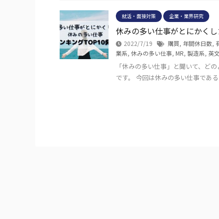
就活・面接対策
企業・業界研究
休みの多い仕事がとにかくし
2022/7/19
購買
,
年間休日数
,
業系
,
休みの多い仕事
,
MR
,
製造系
,
英
「休みの多い仕事」と聞いて、どの
です。 今回は休みの多い仕事である