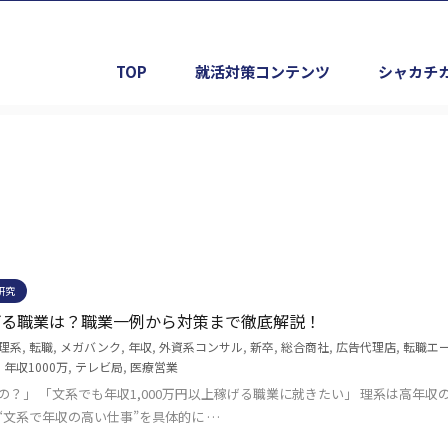
TOP
就活対策コンテンツ
シャカチ
研究
稼げる職業は？職業一例から対策まで徹底解説！
理系
,
転職
,
メガバンク
,
年収
,
外資系コンサル
,
新卒
,
総合商社
,
広告代理店
,
転職エ
,
年収1000万
,
テレビ局
,
医療営業
？」 「文系でも年収1,000万円以上稼げる職業に就きたい」 理系は高年収
文系で年収の高い仕事”を具体的に …