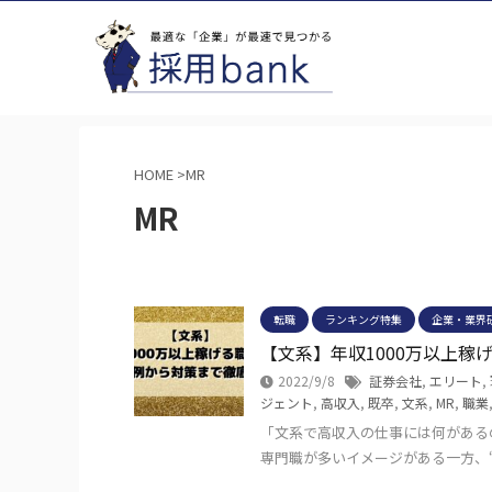
HOME
>
MR
MR
転職
ランキング特集
企業・業界
【文系】年収1000万以上
2022/9/8
証券会社
,
エリート
,
ジェント
,
高収入
,
既卒
,
文系
,
MR
,
職業
「文系で高収入の仕事には何があるの
専門職が多いイメージがある一方、“