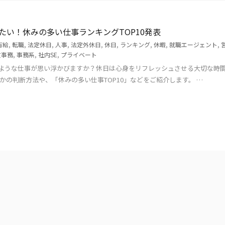
たい！休みの多い仕事ランキングTOP10発表
有給
,
転職
,
法定休日
,
人事
,
法定外休日
,
休日
,
ランキング
,
休暇
,
就職エージェント
,
文事務
,
事務系
,
社内SE
,
プライベート
ような仕事が思い浮かびますか？休日は心身をリフレッシュさせる大切な時
かの判断方法や、「休みの多い仕事TOP10」などをご紹介します。 …