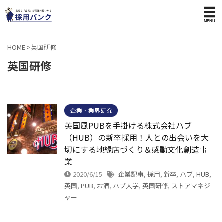
HOME
>
英国研修
英国研修
企業・業界研究
英国風PUBを手掛ける株式会社ハブ
（HUB）の新卒採用！人との出会いを大
切にする地縁店づくり＆感動文化創造事
業
2020/6/15
企業記事
,
採用
,
新卒
,
ハブ
,
HUB
,
英国
,
PUB
,
お酒
,
ハブ大学
,
英国研修
,
ストアマネジ
ャー