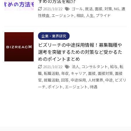
すめの方法を紹介
2021/10/22
ゴール
,
就活
,
面接
,
対策
,
NG
,
適
性検査
,
エージェント
,
相談
,
人生
,
プライド
企業・業界研究
ビズリーチの中途採用情報！募集職種や
選考を突破するための対策など受かるた
めのポイントまとめ
2021/10/22
法人
,
コンサルタント
,
給与
,
転
職
,
転職活動
,
年収
,
キャリア
,
面接
,
面接対策
,
面接
官
,
就職活動
,
回答
,
中途採用
,
人材業界
,
中途
,
ビズリ
ーチ
,
ポイント
,
エージェント
,
待遇