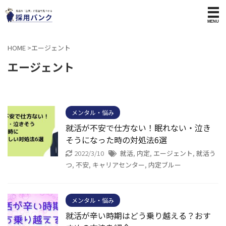
HOME
>
エージェント
エージェント
メンタル・悩み
就活が不安で仕方ない！眠れない・泣き
そうになった時の対処法6選
2022/3/10
就活
,
内定
,
エージェント
,
就活う
つ
,
不安
,
キャリアセンター
,
内定ブルー
メンタル・悩み
就活が辛い時期はどう乗り越える？おす