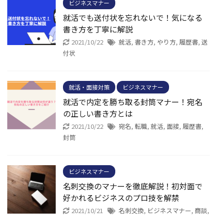
ビジネスマナー
就活でも送付状を忘れないで！気になる
書き方を丁寧に解説
2021/10/22
就活
,
書き方
,
やり方
,
履歴書
,
送
付状
就活・面接対策
ビジネスマナー
就活で内定を勝ち取る封筒マナー！宛名
の正しい書き方とは
2021/10/22
宛名
,
転職
,
就活
,
面接
,
履歴書
,
封筒
ビジネスマナー
名刺交換のマナーを徹底解説！初対面で
好かれるビジネスのプロ技を解禁
2021/10/21
名刺交換
,
ビジネスマナー
,
商談
,