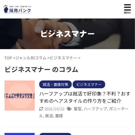
TOP
>
ジャンル別コラム
>
ビジネスマナー
>
ビジネスマナー のコラム
就活・面接対策
ビジネスマナー
ハーフアップは就活で好印象？不利？おす
すめのヘアスタイルの作り方をご紹介
2021/10/22
髪型
,
ハーフアップ
,
ポニーテー
ル
,
就活
,
面接