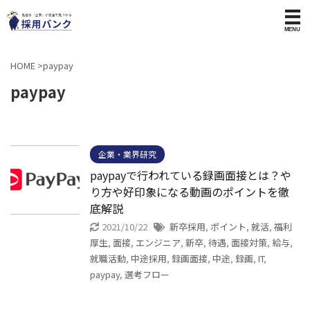
HOME
>
paypay
paypay
企業・業界研究
paypayで行われている録画面接とは？や
り方や好印象になる動画のポイントを徹
底解説
2021/10/22
新卒採用
,
ポイント
,
就活
,
福利
厚生
,
面接
,
エンジニア
,
新卒
,
待遇
,
面接対策
,
給与
,
就職活動
,
中途採用
,
録画面接
,
中途
,
録画
,
IT
,
paypay
,
選考フロー