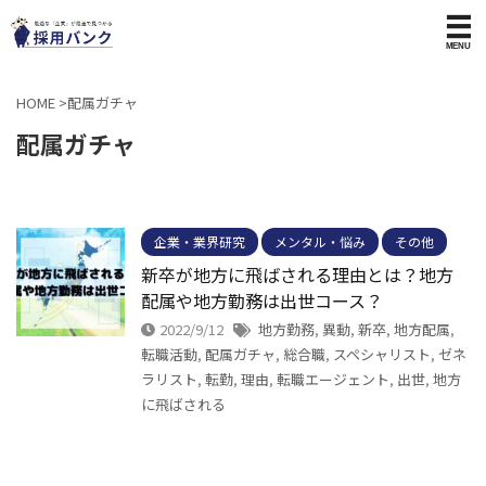
HOME
>
配属ガチャ
配属ガチャ
企業・業界研究
メンタル・悩み
その他
新卒が地方に飛ばされる理由とは？地方
配属や地方勤務は出世コース？
2022/9/12
地方勤務
,
異動
,
新卒
,
地方配属
,
転職活動
,
配属ガチャ
,
総合職
,
スペシャリスト
,
ゼネ
ラリスト
,
転勤
,
理由
,
転職エージェント
,
出世
,
地方
に飛ばされる