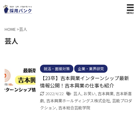
HOME
>
芸人
芸人
就活・面接対策
企業・業界研究
【23卒】吉本興業インターンシップ最新
情報公開！吉本興業の仕事も紹介
2022/4/22
芸人
,
お笑い
,
吉本興業
,
吉本新喜
劇
,
吉本興業ホールディングス株式会社
,
芸能プロダ
クション
,
吉本総合芸能学院