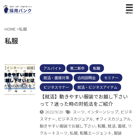
HOME
>
私服
私服
アルバイト
第二新卒
転職
就活・面接対策
合同説明会
セミナー
ビジネスマナー
就活・ビジネスアイテム
【就活】動きやすい服装でお越し下さい
って？迷った時の対処法をご紹介
2022/9/20
スーツ
,
インターンシップ
,
ビジネ
スマナー
,
ビジネスカジュアル
,
オフィスカジュアル
,
動きやすい服装でお越し下さい
,
転職
,
就活
,
面接
,
リ
クルートスーツ
,
私服
,
転職エージェント
,
服装