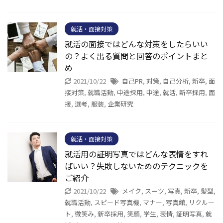
就活・面接対策
就活の面接ではどんな対策をしたらいい
の？よく出る質問と回答のポイントまと
め
2021/10/22
自己PR
,
対策
,
自己分析
,
新卒
,
面
接対策
,
就職活動
,
中途採用
,
中途
,
就活
,
新卒採用
,
面
接
,
選考
,
服装
,
企業研究
就活・面接対策
就活用の証明写真ではどんな表情をすれ
ばいい？失敗しないためのテクニックを
ご紹介
2021/10/22
メイク
,
スーツ
,
写真
,
新卒
,
髪型
,
就職活動
,
スピード写真機
,
マナー
,
写真館
,
リクルー
ト
,
微笑み
,
新卒採用
,
笑顔
,
学生
,
表情
,
証明写真
,
就