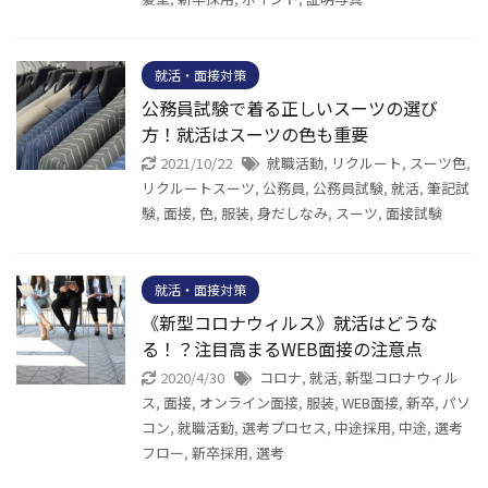
就活・面接対策
公務員試験で着る正しいスーツの選び
方！就活はスーツの色も重要
2021/10/22
就職活動
,
リクルート
,
スーツ色
,
リクルートスーツ
,
公務員
,
公務員試験
,
就活
,
筆記試
験
,
面接
,
色
,
服装
,
身だしなみ
,
スーツ
,
面接試験
就活・面接対策
《新型コロナウィルス》就活はどうな
る！？注目高まるWEB面接の注意点
2020/4/30
コロナ
,
就活
,
新型コロナウィル
ス
,
面接
,
オンライン面接
,
服装
,
WEB面接
,
新卒
,
パソ
コン
,
就職活動
,
選考プロセス
,
中途採用
,
中途
,
選考
フロー
,
新卒採用
,
選考