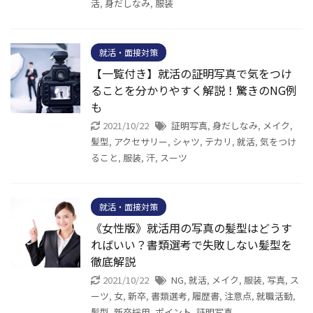
活
,
身だしなみ
,
服装
就活・面接対策
【一覧付き】就活の証明写真で気をつけ
ることを分かりやすく解説！驚きのNG例
も
2021/10/22
証明写真
,
身だしなみ
,
メイク
,
髪型
,
アクセサリー
,
シャツ
,
テカリ
,
就活
,
気をつけ
ること
,
服装
,
汗
,
スーツ
就活・面接対策
《女性版》就活用の写真の髪型はどうす
ればいい？書類選考で失敗しない髪型を
徹底解説
2021/10/22
NG
,
就活
,
メイク
,
服装
,
写真
,
ス
ーツ
,
女
,
新卒
,
書類選考
,
履歴書
,
注意点
,
就職活動
,
髪型
,
新卒採用
,
ポイント
,
証明写真