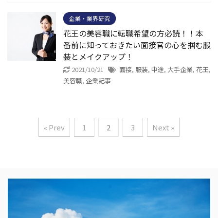
企業・業界研究
花王の美容職に転職希望の方必読！！本
番前に知っておきたい面接官の心を掴む服
装とメイクアップ！
2021/10/21
面接
,
服装
,
中途
,
大手企業
,
花王
,
美容職
,
企業記事
« Prev
1
2
3
Next »