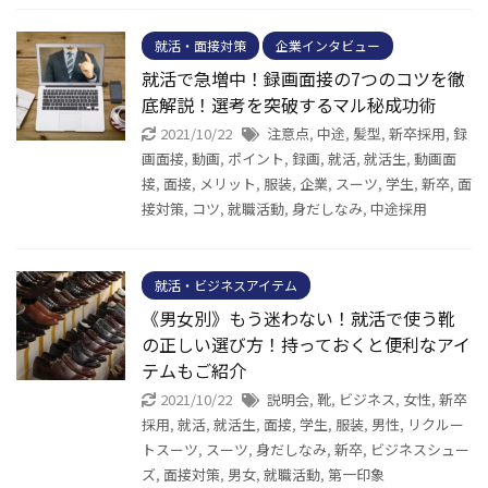
就活・面接対策
企業インタビュー
就活で急増中！録画面接の7つのコツを徹
底解説！選考を突破するマル秘成功術
2021/10/22
注意点
,
中途
,
髪型
,
新卒採用
,
録
画面接
,
動画
,
ポイント
,
録画
,
就活
,
就活生
,
動画面
接
,
面接
,
メリット
,
服装
,
企業
,
スーツ
,
学生
,
新卒
,
面
接対策
,
コツ
,
就職活動
,
身だしなみ
,
中途採用
就活・ビジネスアイテム
《男女別》もう迷わない！就活で使う靴
の正しい選び方！持っておくと便利なアイ
テムもご紹介
2021/10/22
説明会
,
靴
,
ビジネス
,
女性
,
新卒
採用
,
就活
,
就活生
,
面接
,
学生
,
服装
,
男性
,
リクルー
トスーツ
,
スーツ
,
身だしなみ
,
新卒
,
ビジネスシュー
ズ
,
面接対策
,
男女
,
就職活動
,
第一印象