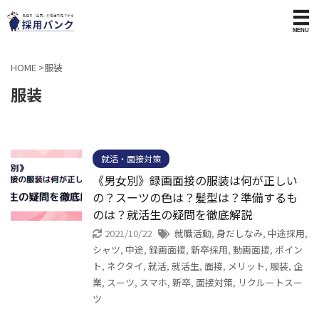
HOME
>
服装
服装
就活・面接対策
《男女別》録画面接の服装は何が正しい
の？スーツの色は？髪型は？準備するも
のは？就活生の疑問を徹底解説
2021/10/22
就職活動
,
身だしなみ
,
中途採用
,
シャツ
,
中途
,
録画面接
,
新卒採用
,
動画面接
,
ポイン
ト
,
ネクタイ
,
就活
,
就活生
,
面接
,
メリット
,
服装
,
企
業
,
スーツ
,
スマホ
,
新卒
,
面接対策
,
リクルートスー
ツ