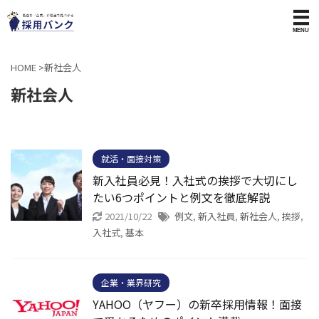
HOME
>
新社会人
新社会人
就活・面接対策
新入社員必見！入社式の挨拶で大切にし
たい6つポイントと例文を徹底解説
2021/10/22
例文
,
新入社員
,
新社会人
,
挨拶
,
入社式
,
基本
企業・業界研究
YAHOO（ヤフー）の新卒採用情報！面接