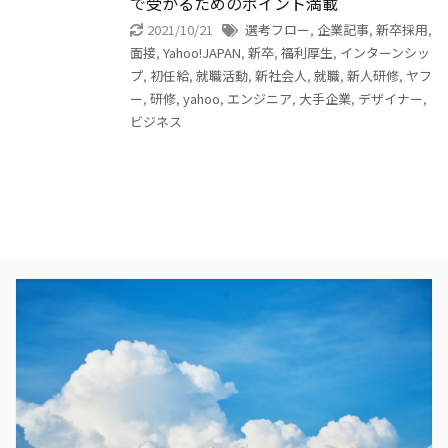
で受かるためのポイント満載
2021/10/21
選考フロー
,
企業記事
,
新卒採用
,
面接
,
Yahoo!JAPAN
,
新卒
,
福利厚生
,
インターンシッ
プ
,
初任給
,
就職活動
,
新社会人
,
就職
,
新人研修
,
ヤフ
ー
,
研修
,
yahoo
,
エンジニア
,
大手企業
,
デザイナー
,
ビジネス