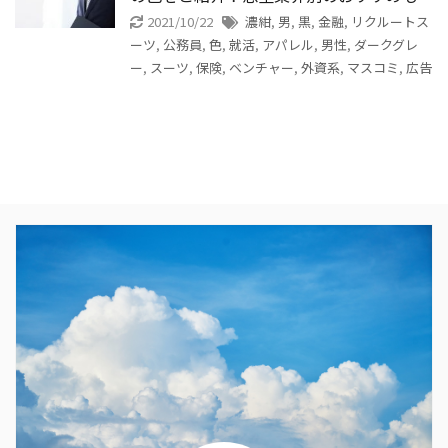
2021/10/22
濃紺
,
男
,
黒
,
金融
,
リクルートス
ーツ
,
公務員
,
色
,
就活
,
アパレル
,
男性
,
ダークグレ
ー
,
スーツ
,
保険
,
ベンチャー
,
外資系
,
マスコミ
,
広告