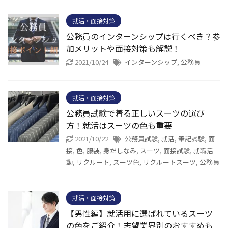
就活・面接対策
公務員のインターンシップは行くべき？参
加メリットや面接対策も解説！
2021/10/24
インターンシップ
,
公務員
就活・面接対策
公務員試験で着る正しいスーツの選び
方！就活はスーツの色も重要
2021/10/22
公務員試験
,
就活
,
筆記試験
,
面
接
,
色
,
服装
,
身だしなみ
,
スーツ
,
面接試験
,
就職活
動
,
リクルート
,
スーツ色
,
リクルートスーツ
,
公務員
就活・面接対策
【男性編】就活用に選ばれているスーツ
の色をご紹介！志望業界別のおすすめも