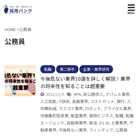
HOME
>
公務員
公務員
転職
第二新卒
企業・業界研究
今後危ない業界10選を詳しく解説！業界
の将来性を知ることは超重要
2022/11/9
RPA
,
非公開求人
,
アパレル業界
,
人工知能
,
IT技術
,
金融業界
,
コストカット
,
銀行
,
人
件費削減
,
マスコミ業界
,
ロボット
,
ブライダル業界
,
労働集約型産業
,
航空業界
,
箱物ビジネス
,
転職
,
転職
エージェント
,
自動車業界
,
就活
,
EV
,
AI
,
士業業界
,
不
動産業界
,
今後危ない業界
,
フィンテック
,
公務員