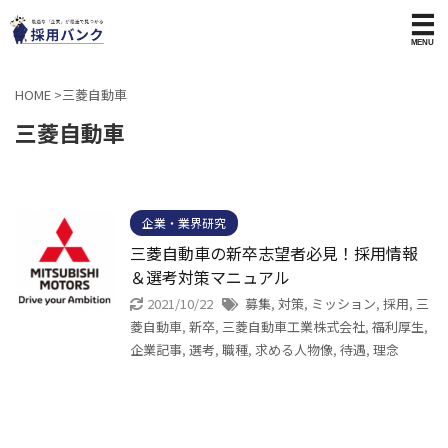
HOME
>
三菱自動車
三菱自動車
企業・業界研究
三菱自動車の新卒志望者必見！採用情報
＆選考対策マニュアル
2021/10/22
募集
,
対策
,
ミッション
,
採用
,
三
菱自動車
,
新卒
,
三菱自動車工業株式会社
,
福利厚生
,
企業記事
,
選考
,
職種
,
求める人物像
,
待遇
,
理念