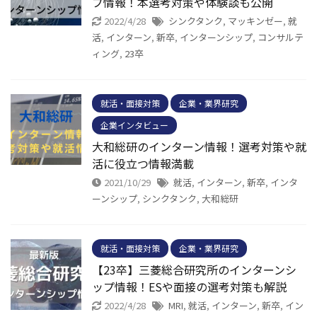
プ情報！本選考対策や体験談も公開
2022/4/28
シンクタンク
,
マッキンゼー
,
就
活
,
インターン
,
新卒
,
インターンシップ
,
コンサルテ
ィング
,
23卒
就活・面接対策
企業・業界研究
企業インタビュー
大和総研のインターン情報！選考対策や就
活に役立つ情報満載
2021/10/29
就活
,
インターン
,
新卒
,
インタ
ーンシップ
,
シンクタンク
,
大和総研
就活・面接対策
企業・業界研究
【23卒】三菱総合研究所のインターンシ
ップ情報！ESや面接の選考対策も解説
2022/4/28
MRI
,
就活
,
インターン
,
新卒
,
イン