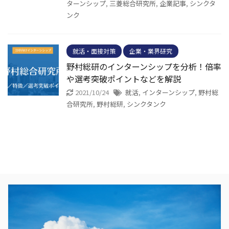
ターンシップ
,
三菱総合研究所
,
企業記事
,
シンクタ
ンク
就活・面接対策
企業・業界研究
野村総研のインターンシップを分析！倍率
や選考突破ポイントなどを解説
2021/10/24
就活
,
インターンシップ
,
野村総
合研究所
,
野村総研
,
シンクタンク