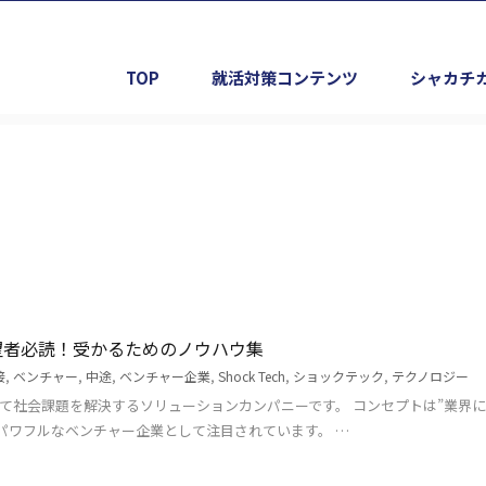
TOP
就活対策コンテンツ
シャカチ
用希望者必読！受かるためのノウハウ集
接
,
ベンチャー
,
中途
,
ベンチャー企業
,
Shock Tech
,
ショックテック
,
テクノロジー
駆使して社会課題を解決するソリューションカンパニーです。 コンセプトは”業界に
りのパワフルなベンチャー企業として注目されています。 …