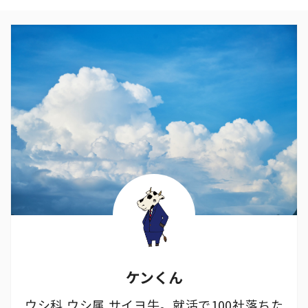
ケンくん
ウシ科 ウシ属 サイヨ牛。就活で100社落ちた