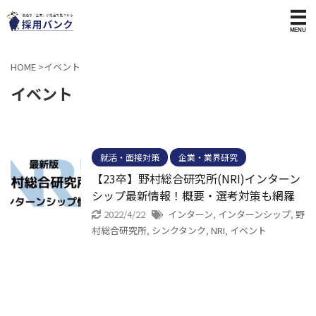
HOME
>
イベント
イベント
就活・面接対策
企業・業界研究
【23卒】野村総合研究所(NRI)インターン
シップ最新情報！概要・選考対策も網羅
2022/4/22
インターン
,
インターンシップ
,
野
村総合研究所
,
シンクタンク
,
NRI
,
イベント