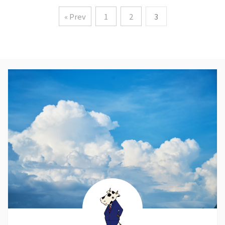
« Prev
1
2
3