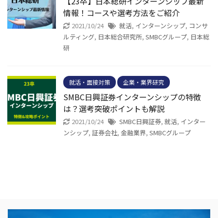
【23卒】日本総研インターンシップ最新
情報！コースや選考方法をご紹介
2021/10/24
就活
,
インターンシップ
,
コンサ
ルティング
,
日本総合研究所
,
SMBCグループ
,
日本総
研
就活・面接対策
企業・業界研究
SMBC日興証券インターンシップの特徴
は？選考突破ポイントも解説
2021/10/24
SMBC日興証券
,
就活
,
インター
ンシップ
,
証券会社
,
金融業界
,
SMBCグループ