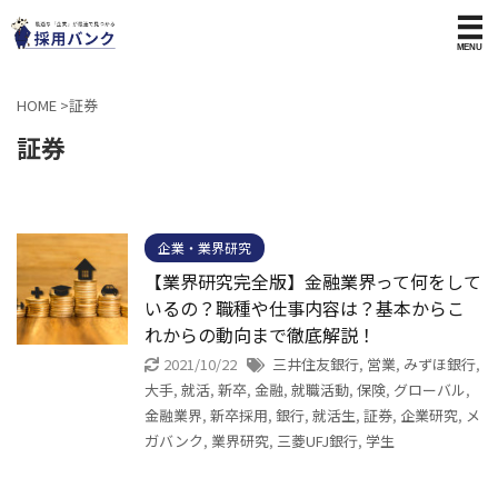
HOME
>
証券
証券
企業・業界研究
【業界研究完全版】金融業界って何をして
いるの？職種や仕事内容は？基本からこ
れからの動向まで徹底解説！
2021/10/22
三井住友銀行
,
営業
,
みずほ銀行
,
大手
,
就活
,
新卒
,
金融
,
就職活動
,
保険
,
グローバル
,
金融業界
,
新卒採用
,
銀行
,
就活生
,
証券
,
企業研究
,
メ
ガバンク
,
業界研究
,
三菱UFJ銀行
,
学生