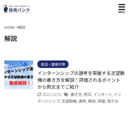
HOME
>
解説
解説
就活・面接対策
インターンシップの選考を突破する志望動
機の書き方を解説！評価されるポイント
から例文までご紹介
2021/10/22
書き方
,
例文
,
インターン
,
イン
ターンシップ
,
志望動機
,
選考
,
解説
,
突破
,
受かる