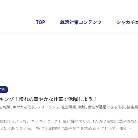
TOP
就活対策コンテンツ
シャカチ
研究
キング！憧れの華やかな仕事で活躍しよう！
集
,
転職
,
華やかな仕事
,
フリーランス
,
花形職業
,
就職
,
女性が活躍できる仕事
,
接客業
思われるような、キラキラとした仕事に憧れていませんか？実際に華やかな
少なくありません。 特に仕事内容に華やかさを求める人にとって、働く …