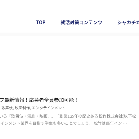
TOP
就活対策コンテンツ
シャカチ
ップ最新情報！応募者全員参加可能！
,
歌舞伎
,
映画制作
,
エンタテインメント
いる「歌舞伎・演劇・映画」。「創業125年の歴史ある松竹株式会社(以下松
インメント業界を目指す学生も多いことでしょう。 松竹は毎年イン …