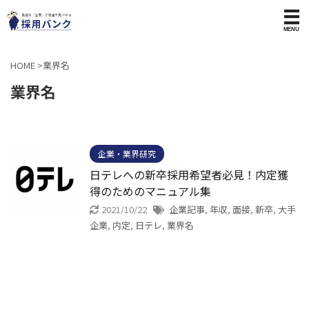
HOME
>
業界名
業界名
企業・業界研究
日テレへの新卒採用希望者必見！内定獲
得のためのマニュアル集
2021/10/22
企業記事
,
年収
,
面接
,
新卒
,
大手
企業
,
内定
,
日テレ
,
業界名