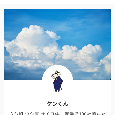
ケンくん
ウシ科 ウシ属 サイヨ牛。就活で100社落ちた