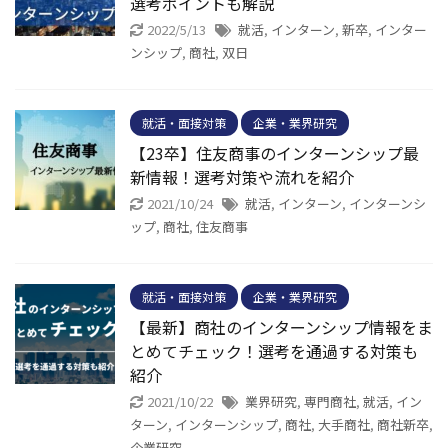
選考ポイントも解説
2022/5/13
就活
,
インターン
,
新卒
,
インター
ンシップ
,
商社
,
双日
就活・面接対策
企業・業界研究
【23卒】住友商事のインターンシップ最
新情報！選考対策や流れを紹介
2021/10/24
就活
,
インターン
,
インターンシ
ップ
,
商社
,
住友商事
就活・面接対策
企業・業界研究
【最新】商社のインターンシップ情報をま
とめてチェック！選考を通過する対策も
紹介
2021/10/22
業界研究
,
専門商社
,
就活
,
イン
ターン
,
インターンシップ
,
商社
,
大手商社
,
商社新卒
,
企業研究