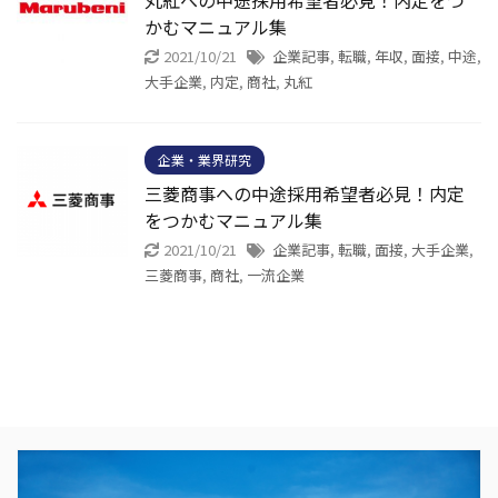
丸紅への中途採用希望者必見！内定をつ
かむマニュアル集
2021/10/21
企業記事
,
転職
,
年収
,
面接
,
中途
,
大手企業
,
内定
,
商社
,
丸紅
企業・業界研究
三菱商事への中途採用希望者必見！内定
をつかむマニュアル集
2021/10/21
企業記事
,
転職
,
面接
,
大手企業
,
三菱商事
,
商社
,
一流企業