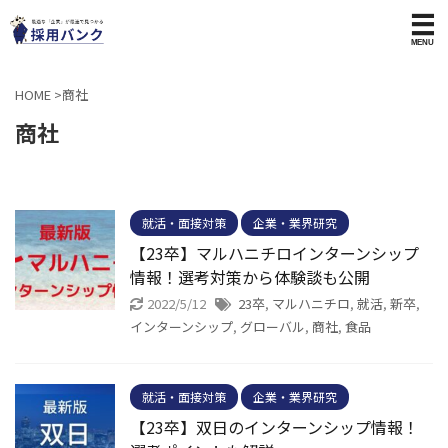
HOME
>
商社
商社
就活・面接対策
企業・業界研究
【23卒】マルハニチロインターンシップ
情報！選考対策から体験談も公開
2022/5/12
23卒
,
マルハニチロ
,
就活
,
新卒
,
インターンシップ
,
グローバル
,
商社
,
食品
就活・面接対策
企業・業界研究
【23卒】双日のインターンシップ情報！