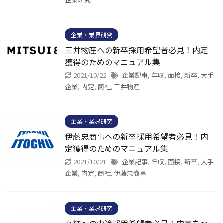
企業・業界研究
三井物産への新卒採用希望者必見！内定
獲得のためのマニュアル集
2021/10/22
企業記事
,
年収
,
面接
,
新卒
,
大手
企業
,
内定
,
商社
,
三井物産
企業・業界研究
伊藤忠商事への新卒採用希望者必見！内
定獲得のためのマニュアル集
2021/10/21
企業記事
,
年収
,
面接
,
新卒
,
大手
企業
,
内定
,
商社
,
伊藤忠商事
企業・業界研究