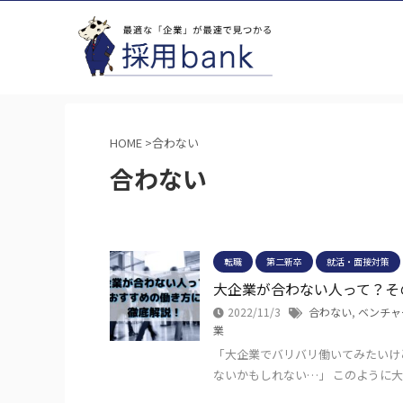
HOME
>
合わない
合わない
転職
第二新卒
就活・面接対策
大企業が合わない人って？そ
2022/11/3
合わない
,
ベンチャ
業
「大企業でバリバリ働いてみたいけ
ないかもしれない…」 このように