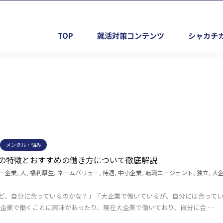
TOP
就活対策コンテンツ
シャカチ
メンタル・悩み
の特徴とおすすめの働き方について徹底解説
ー企業
,
人
,
福利厚生
,
ネームバリュー
,
待遇
,
中小企業
,
転職エージェント
,
独立
,
大
ど、自分に合っているのかな？」「大企業で働いているが、自分には合って
大企業で働くことに興味があったり、現在大企業で働いており、自分に合 …