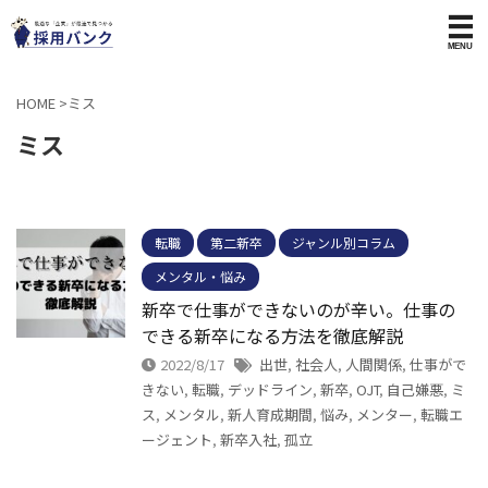
HOME
>
ミス
ミス
転職
第二新卒
ジャンル別コラム
メンタル・悩み
新卒で仕事ができないのが辛い。仕事の
できる新卒になる方法を徹底解説
2022/8/17
出世
,
社会人
,
人間関係
,
仕事がで
きない
,
転職
,
デッドライン
,
新卒
,
OJT
,
自己嫌悪
,
ミ
ス
,
メンタル
,
新人育成期間
,
悩み
,
メンター
,
転職エ
ージェント
,
新卒入社
,
孤立