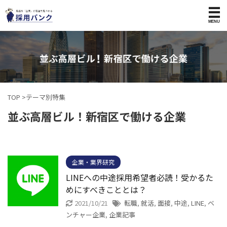
TOP
>
テーマ別特集
並ぶ高層ビル！新宿区で働ける企業
企業・業界研究
LINEへの中途採用希望者必読！受かるた
めにすべきこととは？
2021/10/21
転職
,
就活
,
面接
,
中途
,
LINE
,
ベ
ンチャー企業
,
企業記事