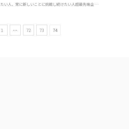
作っていきたい人、常に新しいことに挑戦し続けたい人超最先端企 …
1
…
72
73
74