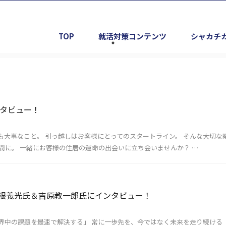
TOP
就活対策コンテンツ
シャカチ
インタビュー！
も大事なこと。 引っ越しはお客様にとってのスタートライン。 そんな大切な
間に。 一緒にお客様の住居の運命の出会いに立ち会いませんか？ …
根義光氏＆吉原教一郎氏にインタビュー！
界中の課題を最速で解決する」 常に一歩先を、今ではなく未来を走り続ける